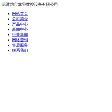
网站首页
公司简介
产品中心
新闻中心
行业新闻
网络营销
售后服务
联系我们