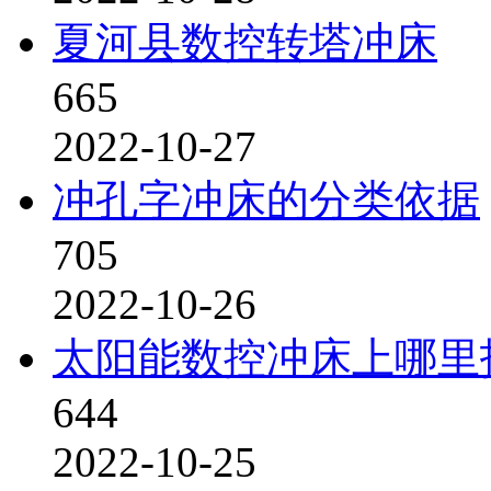
夏河县数控转塔冲床
665
2022-10-27
冲孔字冲床的分类依据
705
2022-10-26
太阳能数控冲床上哪里
644
2022-10-25