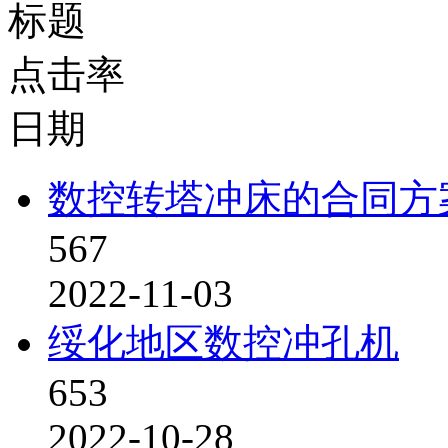
标题
点击率
日期
数控转塔冲床的合同方
567
2022-11-03
绥化地区数控冲孔机
653
2022-10-28