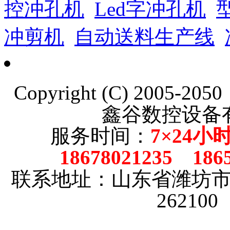
控冲孔机
Led字冲孔机
冲剪机
自动送料生产线
Copyright (C) 2005-20
鑫谷数控设备
服务时间：
7×24小
18678021235 186
联系地址：山东省潍坊
26210