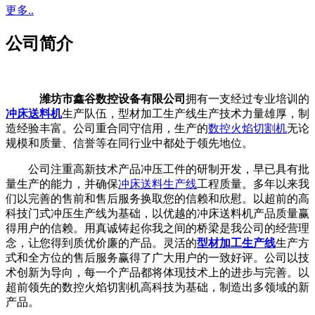
更多..
公司简介
潍坊市鑫谷数控设备有限公司
拥有一支经过专业培训的
冲床送料机
生产队伍，型材加工生产线生产技术力量雄厚，制
造经验丰富。公司重合同守信用，生产的
数控火焰切割机
无论
规模和质量、信誉等在同行业中都处于领先地位。
公司注重高新技术产品冲压工件的研制开发，早已具有批
量生产的能力，并确保
冲床送料生产线
工程质量。多年以来我
们以完善的售前和售后服务换取您的信赖和欣慰。以超前的高
科技门式冲压生产线为基础，以优越的冲床送料机产品质量赢
得用户的信赖。用真诚铸起你我之间的桥梁是我公司的经营理
念，让您得到质优价廉的产品。灵活的
型材加工生产线
生产方
式和全方位的售后服务赢得了广大用户的一致好评。公司以技
术创新为导向，每一个产品都将体现技术上的进步与完善。以
超前领先的数控火焰切割机高科技为基础，制造出多领域的新
产品。