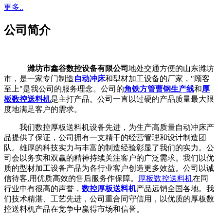
更多..
公司简介
潍坊市鑫谷数控设备有限公司
地处交通方便的山东潍坊
市，是一家专门制造
自动冲床
和型材加工设备的厂家，"顾客
至上"是我公司的服务理念。公司的
角铁方管曹钢生产线
和
厚
板数控送料机
是主打产品。公司一直以过硬的产品质量最大限
度地满足客户的需求。
我们数控厚板送料机设备先进，为生产高质量自动冲床产
品提供了保证，公司拥有一支精干的经营管理和设计制造团
队。雄厚的科技实力与丰富的制造经验彰显了我们的实力。公
司会以务实和双赢的精神持续关注客户的广泛需求。我们以优
质的型材加工设备产品为各行业客户创造更多效益。公司以诚
信待客,用优质高效的售后服务作保障。
厚板数控送料机
在同
行业中有很高的声誉，
数控厚板送料机
产品远销全国各地。我
们技术精湛、工艺先进，公司重合同守信用，以优质的厚板数
控送料机产品在竞争中赢得市场和信誉。