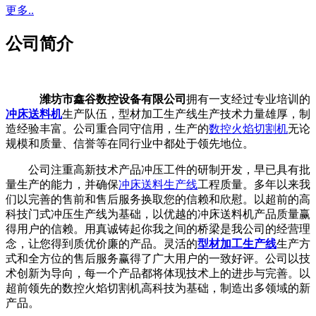
更多..
公司简介
潍坊市鑫谷数控设备有限公司
拥有一支经过专业培训的
冲床送料机
生产队伍，型材加工生产线生产技术力量雄厚，制
造经验丰富。公司重合同守信用，生产的
数控火焰切割机
无论
规模和质量、信誉等在同行业中都处于领先地位。
公司注重高新技术产品冲压工件的研制开发，早已具有批
量生产的能力，并确保
冲床送料生产线
工程质量。多年以来我
们以完善的售前和售后服务换取您的信赖和欣慰。以超前的高
科技门式冲压生产线为基础，以优越的冲床送料机产品质量赢
得用户的信赖。用真诚铸起你我之间的桥梁是我公司的经营理
念，让您得到质优价廉的产品。灵活的
型材加工生产线
生产方
式和全方位的售后服务赢得了广大用户的一致好评。公司以技
术创新为导向，每一个产品都将体现技术上的进步与完善。以
超前领先的数控火焰切割机高科技为基础，制造出多领域的新
产品。